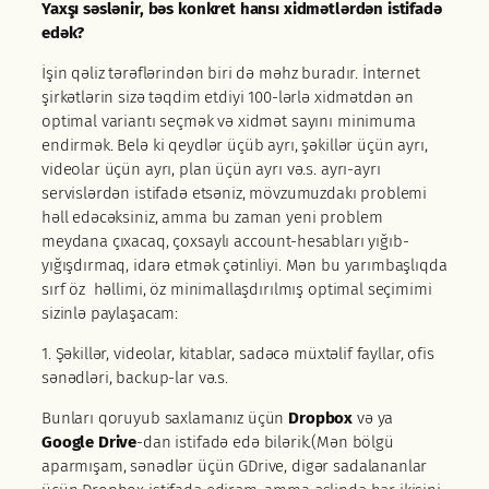
Yaxşı səslənir, bəs konkret hansı xidmətlərdən istifadə
edək?
İşin qəliz tərəflərindən biri də məhz buradır. İnternet
şirkətlərin sizə təqdim etdiyi 100-lərlə xidmətdən ən
optimal variantı seçmək və xidmət sayını minimuma
endirmək. Belə ki qeydlər üçüb ayrı, şəkillər üçün ayrı,
videolar üçün ayrı, plan üçün ayrı və.s. ayrı-ayrı
servislərdən istifadə etsəniz, mövzumuzdakı problemi
həll edəcəksiniz, amma bu zaman yeni problem
meydana çıxacaq, çoxsaylı account-hesabları yığıb-
yığışdırmaq, idarə etmək çətinliyi. Mən bu yarımbaşlıqda
sırf öz həllimi, öz minimallaşdırılmış optimal seçimimi
sizinlə paylaşacam:
1. Şəkillər, videolar, kitablar, sadəcə müxtəlif fayllar, ofis
sənədləri, backup-lar və.s.
Bunları qoruyub saxlamanız üçün
Dropbox
və ya
Google Drive
-dan istifadə edə bilərik.(Mən bölgü
aparmışam, sənədlər üçün GDrive, digər sadalananlar