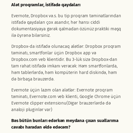
Alət proqramlar, istifadə qaydaları
Evernote, Dropbox və.s. bu tip proqram təminatlarından
istifadə qaydaları çox asandır, hər hansı ciddi
dokumentasiyaya gərək qalmadan özünüz praktiki məşq
ilə öyrənə bilərsiniz.
Dropbox-da istifadə olunacaq alətlər: Dropbox proqram
təminatı, smartfonlar üçün Dropbox app və
Dropbox.com veb klientidir. Bu 3-lük sizə Dropbox-dan
tam rahat istifadə imkanı verəcək: Həm smartfonlarda,
həm tablerlərdə, həm kompüterin hard diskində, həm
də birbaşa brauzerdə.
Evernote üçün lazım olan alətlər: Evernote proqram
təminatı, Evernote.com veb klienti, Google Chrome üçün
Evernote clipper extensionu(Digər brauzerlərdə də
analoji pluginlər var)
Bəs bütün bunları edərkən meydana çıxan suallarıma
cavabı haradan əldə edəcəm?