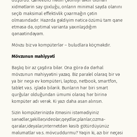
düşürdü. Qaneedici həllin çətinliyi təklif olunan
xidmətlərin say çoxluğu, onların minimal sayda olanını
seçib maksimal effektivlik çıxarmağın çətin
olmasındadır. Hazırda gəldiyim nəticə özümü tam qane
etməsə də, optimal varianta yaxınlaşdığım
qənaətindəyəm.
Mövzu biz və kompüterlər – buludlara köçməkdir.
Mövzunun mahiyyəti
Başlıq bir az çaşdıra bilər. Ona görə də dərhal
mövzunun mahiyyətini yazaq. Biz paralel olaraq bir və
ya bir neçə ev kompüteri, laptop, netbook, smartfon,
tablet və.s. işlədə bilərik. Bunların hər biri smart
qurğular olduğundan ümumi olaraq hər birinə
kompüter adı verək. Ki yazı daha asan alınsın.
Sizin kompüterinizdə itməsini istəmədiyiniz
sənədlər,şəkillər,videolar,qeydlər,planlar,cızma-
qaralar,ideyalar,internetdən kəsib götürdüyünüz
məlumatlar və.s. mövcuddurmu? Yəqin ki, azı bir neçəsi