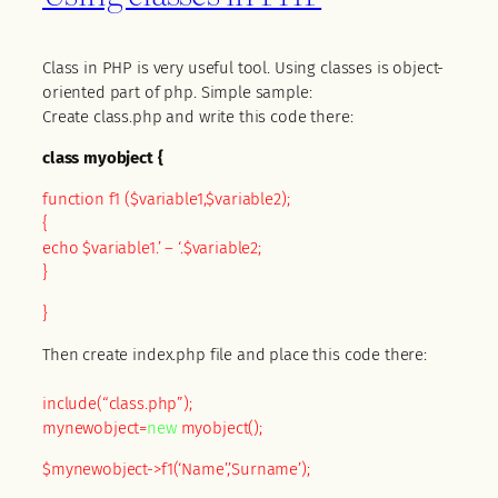
Class in PHP is very useful tool. Using classes is object-
oriented part of php. Simple sample:
Create class.php and write this code there:
class myobject {
function f1 ($variable1,$variable2);
{
echo $variable1.’ – ‘.$variable2;
}
}
Then create index.php file and place this code there:
include(“class.php”);
mynewobject=
new
myobject();
$mynewobject->f1(‘Name’,’Surname’);