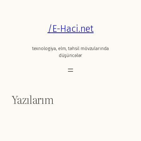
Skip
to
content
/E-Haci.net
texnologiya, elm, təhsil mövzularında
düşüncələr
Yazılarım