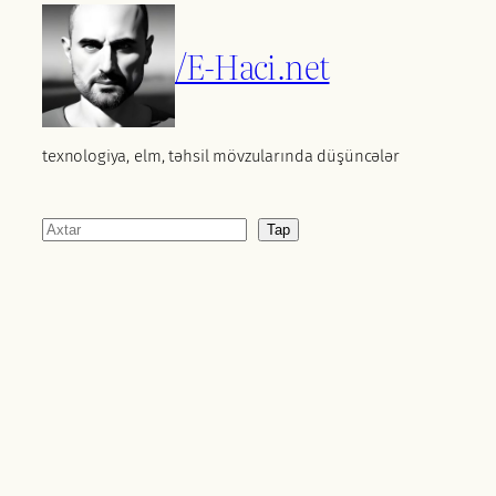
/E-Haci.net
texnologiya, elm, təhsil mövzularında düşüncələr
Axtar
Tap