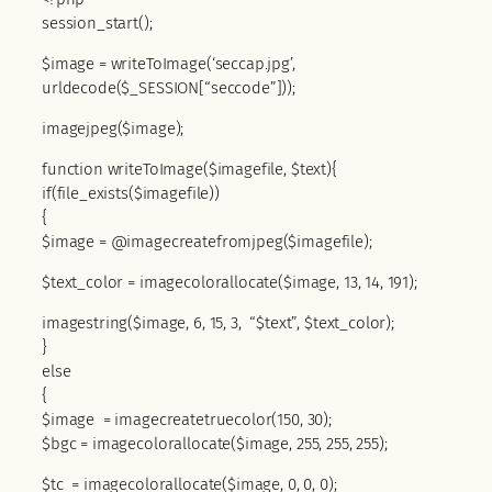
session_start();
$image = writeToImage(‘seccap.jpg’,
urldecode($_SESSION[“seccode”]));
imagejpeg($image);
function writeToImage($imagefile, $text){
if(file_exists($imagefile))
{
$image = @imagecreatefromjpeg($imagefile);
$text_color = imagecolorallocate($image, 13, 14, 191);
imagestring($image, 6, 15, 3, “$text”, $text_color);
}
else
{
$image = imagecreatetruecolor(150, 30);
$bgc = imagecolorallocate($image, 255, 255, 255);
$tc = imagecolorallocate($image, 0, 0, 0);