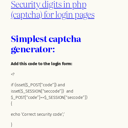
Security digits in php
(captcha) for login pages
Simplest captcha
generator:
Add this code to the login form:
<?
if (isset($_POST[“code”]) and
isset($_SESSION[“seccode”]) and
$_POST[“code”]==$_SESSION[“seccode”])
{
echo ‘Correct security code’;’
}