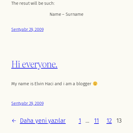
The resut will be such:
Name – Surname
Sentyabr 29, 2009
Hi everyone.
My name is Elvin Haci and i am a blogger
Sentyabr 29, 2009
←
Daha yeni yazılar
1
…
11
12
13