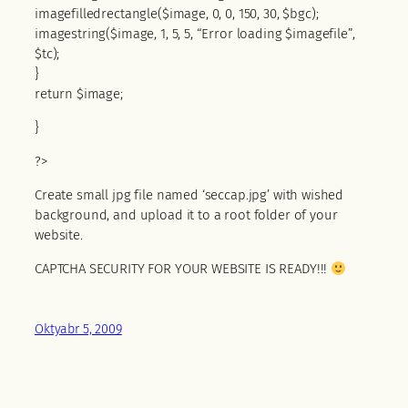
imagefilledrectangle($image, 0, 0, 150, 30, $bgc);
imagestring($image, 1, 5, 5, “Error loading $imagefile”,
$tc);
}
return $image;
}
?>
Create small jpg file named ‘seccap.jpg’ with wished
background, and upload it to a root folder of your
website.
CAPTCHA SECURITY FOR YOUR WEBSITE IS READY!!!
Oktyabr 5, 2009