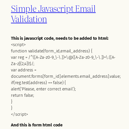
Simple Javascript Email
Validation
This is javascript code, needs to be added to html:
<script>
function validate(form_id,email_address) {
var reg = /^([A-Za-z0-9_\-\.])+\@([A-Za-z0-9_\-\.])+\.([A-
Za-z]{2,4})$/;
var address =
document.forms[form_id].elements.email_address].value;
if(reg.test(address) == false) {
alert(‘Please, enter correct email’);
return false;
}
}
</script>
And this is form html code