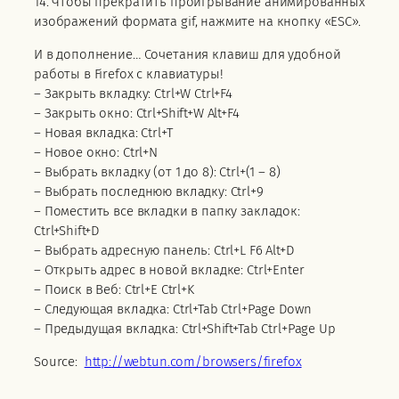
14. Чтобы прекратить проигрывание анимированных
изображений формата gif, нажмите на кнопку «ESC».
И в дополнение… Сочетания клавиш для удобной
работы в Firefox с клавиатуры!
– Закрыть вкладку: Ctrl+W Ctrl+F4
– Закрыть окно: Ctrl+Shift+W Alt+F4
– Новая вкладка: Ctrl+T
– Новое окно: Ctrl+N
– Выбрать вкладку (от 1 до 8): Ctrl+(1 – 8)
– Выбрать последнюю вкладку: Ctrl+9
– Поместить все вкладки в папку закладок:
Ctrl+Shift+D
– Выбрать адресную панель: Ctrl+L F6 Alt+D
– Открыть адрес в новой вкладке: Ctrl+Enter
– Поиск в Веб: Ctrl+E Ctrl+K
– Следующая вкладка: Ctrl+Tab Ctrl+Page Down
– Предыдущая вкладка: Ctrl+Shift+Tab Ctrl+Page Up
Source:
http://webtun.com/browsers/firefox