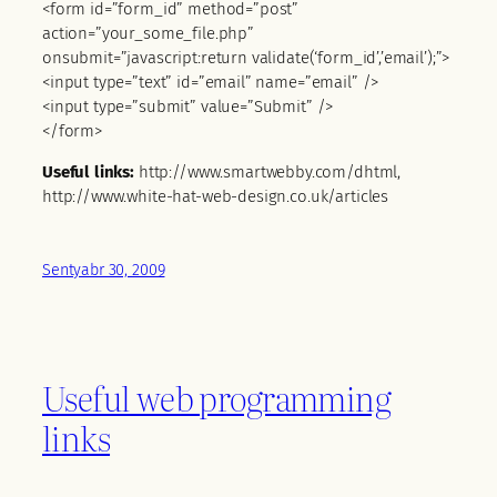
<form id=”form_id” method=”post”
action=”your_some_file.php”
onsubmit=”javascript:return validate(‘form_id’,’email’);”>
<input type=”text” id=”email” name=”email” />
<input type=”submit” value=”Submit” />
</form>
Useful links:
http://www.smartwebby.com/dhtml,
http://www.white-hat-web-design.co.uk/articles
Sentyabr 30, 2009
Useful web programming
links