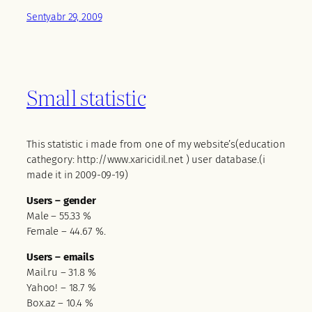
Sentyabr 29, 2009
Small statistic
This statistic i made from one of my website’s(education
cathegory: http://www.xaricidil.net ) user database.(i
made it in 2009-09-19)
Users – gender
Male – 55.33 %
Female – 44.67 %.
Users – emails
Mail.ru – 31.8 %
Yahoo! – 18.7 %
Box.az – 10.4 %