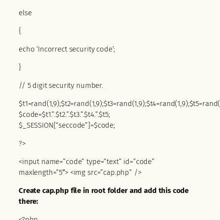
else
{
echo ‘Incorrect security code’;
}
// 5 digit security number.
$t1=rand(1,9);$t2=rand(1,9);$t3=rand(1,9);$t4=rand(1,9);$t5=rand(1
$code=$t1.”.$t2.”.$t3.”.$t4.”.$t5;
$_SESSION[“seccode”]=$code;
?>
<input name=”code” type=”text” id=”code”
maxlength=”5″> <img src=”cap.php” />
Create cap.php file in root folder and add this code
there:
<?php