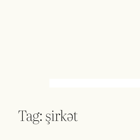
Skip
to
content
Tag:
şirkət