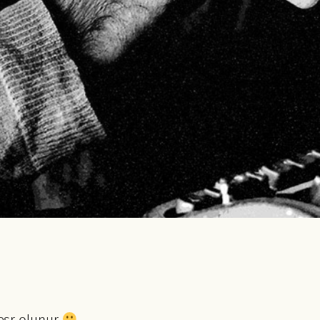
həsr olunur