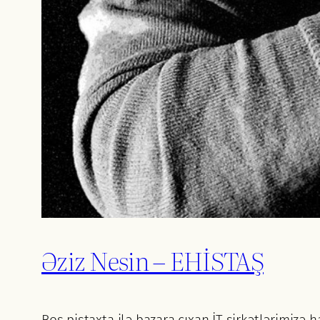
Əziz Nesin – EHİSTAŞ
Boş piştaxta ilə bazara çıxan İT şirkətlərimizə 