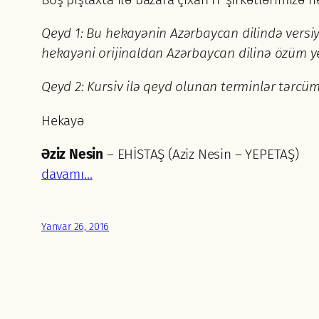
Qeyd 1: Bu hekayənin Azərbaycan dilində vers
hekayəni orijinaldan Azərbaycan dilinə özüm 
Qeyd 2: Kursiv ilə qeyd olunan terminlər tərcü
Hekayə
Əziz Nesin
– EHİSTAŞ (Aziz Nesin – YEPETAŞ)
davamı…
Yanvar 26, 2016