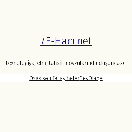
/E-Haci.net
texnologiya, elm, təhsil mövzularında düşüncələr
Əsas səhifə
Layihələr
Dev
Əlaqə