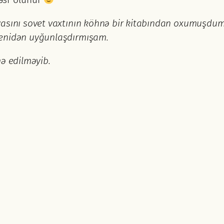
iyasını sovet vaxtının köhnə bir kitabından oxumuşdu
yenidən uyğunlaşdırmışam.
mə edilməyib.