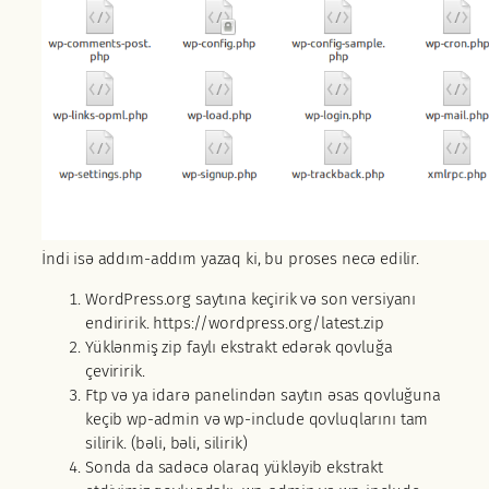
İndi isə addım-addım yazaq ki, bu proses necə edilir.
WordPress.org saytına keçirik və son versiyanı
endiririk. https://wordpress.org/latest.zip
Yüklənmiş zip faylı ekstrakt edərək qovluğa
çeviririk.
Ftp və ya idarə panelindən saytın əsas qovluğuna
keçib wp-admin və wp-include qovluqlarını tam
silirik. (bəli, bəli, silirik)
Sonda da sadəcə olaraq yükləyib ekstrakt