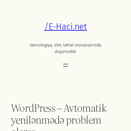
Skip
to
content
/E-Haci.net
texnologiya, elm, təhsil mövzularında
düşüncələr
WordPress – Avtomatik
yenilənmədə problem