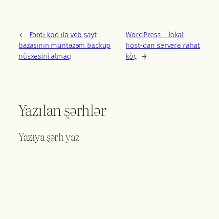
←
Fərdi kod ilə veb sayt
WordPress – lokal
bazasının müntəzəm backup
host-dan serverə rahat
nüsxəsini almaq
köç
→
Yazılan şərhlər
Yazıya şərh yaz