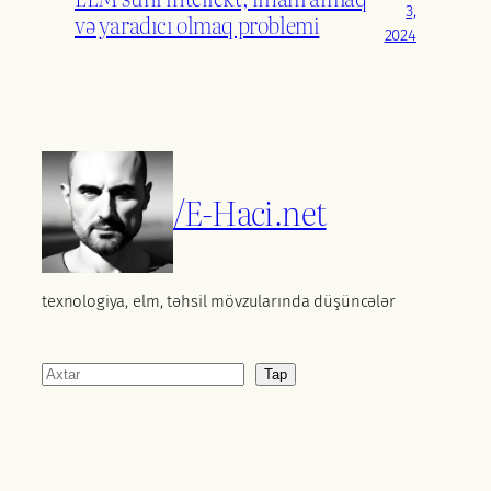
3,
və yaradıcı olmaq problemi
2024
/E-Haci.net
texnologiya, elm, təhsil mövzularında düşüncələr
Axtar
Tap