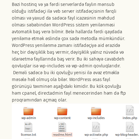
Bəzi hostinq və ya fərdi serverlərdə faylın mənsub
olduğu istifadəçi ilə veb server istifadəçisinin fərqli
olması və yaxud da sadəcə fayl icazəsinin məhdud
olması səbəbindən WordPress sistem yenilənməsi
avtomatik baş verə bilmir. Belə hallarda fərdi qaydada
yeniləmə etmək əslində çox sadə metodla mümkündür.
WordPress yenilənmə zamanı istifadəçiyə aid ərazidə
heç bir dəyişiklik baş vermir, dəyişiklik yalnız nüvədə və
idarəetmə fayllarında baş verir.
Bu iki sahəyə cavabdeh
qovluqlar isə wp-includes və wp-admin qovluqlarıdır.
Deməli sadəcə bu iki qovluğu yenisi ilə əvəz etməklə
məsələ həll olmuş ola bilər. WordPress əsas fayl
görünüşü təxminən aşağıdakı kimidir. Bu kök qovluğu
həm cpanel, directadmin fayl menecerindən həm də ftp
proqramından açmaq olar.