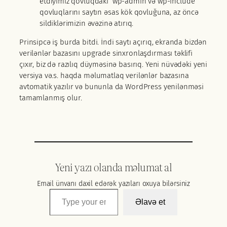
etdiyimiz qovluqdakı wp-admin və wp-include
qovluqlarını saytın əsas kök qovluğuna, az öncə
sildiklərimizin əvəzinə atırıq.
Prinsipcə iş burda bitdi. İndi saytı açırıq, ekranda bizdən
verilənlər bazasını upgrade sinxronlaşdırması təklifi
çıxır, biz də razılıq düyməsinə basırıq. Yeni nüvədəki yeni
versiya və.s. haqda məlumatlaq verilənlər bazasına
avtomatik yazılır və bununla da WordPress yenilənməsi
tamamlanmış olur.
Yeni yazı olanda məlumat al
Email ünvanı daxil edərək yazıları oxuya bilərsiniz
Type your email…
Əlavə et