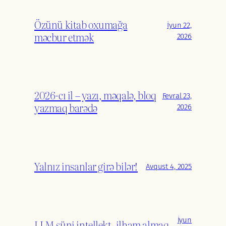
Özünü kitab oxumağa
İyun 22,
məcbur etmək
2026
2026-cı il – yazı, məqalə, bloq
Fevral 23,
yazmaq barədə
2026
Yalnız insanlar girə bilər!
Avqust 4, 2025
İyun
LLM süni intellekt, ilham almaq