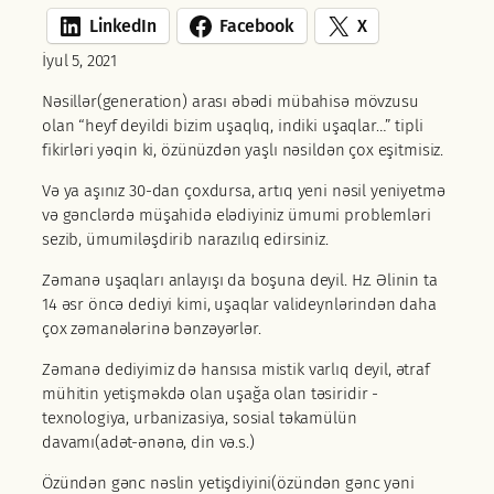
LinkedIn
Facebook
X
İyul 5, 2021
Nəsillər(generation) arası əbədi mübahisə mövzusu
olan “heyf deyildi bizim uşaqlıq, indiki uşaqlar…” tipli
fikirləri yəqin ki, özünüzdən yaşlı nəsildən çox eşitmisiz.
Və ya aşınız 30-dan çoxdursa, artıq yeni nəsil yeniyetmə
və gənclərdə müşahidə elədiyiniz ümumi problemləri
sezib, ümumiləşdirib narazılıq edirsiniz.
Zəmanə uşaqları anlayışı da boşuna deyil. Hz. Əlinin ta
14 əsr öncə dediyi kimi, uşaqlar valideynlərindən daha
çox zəmanələrinə bənzəyərlər.
Zəmanə dediyimiz də hansısa mistik varlıq deyil, ətraf
mühitin yetişməkdə olan uşağa olan təsiridir -
texnologiya, urbanizasiya, sosial təkamülün
davamı(adət-ənənə, din və.s.)
Özündən gənc nəslin yetişdiyini(özündən gənc yəni