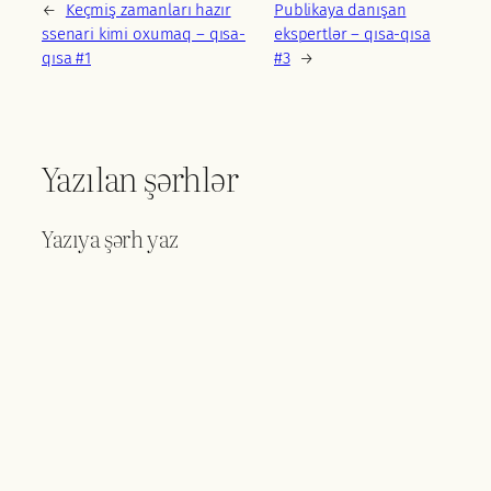
←
Keçmiş zamanları hazır
Publikaya danışan
ssenari kimi oxumaq – qısa-
ekspertlər – qısa-qısa
qısa #1
#3
→
Yazılan şərhlər
Yazıya şərh yaz