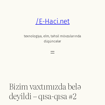
Skip
to
content
/E-Haci.net
texnologiya, elm, təhsil mövzularında
düşüncələr
Bizim vaxtımızda belə
deyildi – qısa-qısa #2