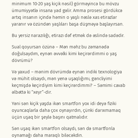
minimum 10-20 yaş kiçik nəsil) görməyincə bu mövzu
ümumiyyətlə insana yad gəlir. Amma prosesi gördükcə
artıq insanın içində həmin o yaşlı nəslə xas etirazlar
yaranır və özündən yaşlıları başa düşməyə başlayırsan.
Bu yersiz narazılığı, etirazı dəf etmək də əslində sadədir.
Sual qoyursan özünə – Mən məhz bu zəmanədə
doğulsaydım, eynən əvvəlki kimi keçirərdimmi o yaş
dövrümü?
Və yaxud – mənim dövrümdə eynən indiki texnologiya
və mühit olsaydı, mən yenə uşaqlığımı, gəncliyimi
keçmişdə keçirdiyim kimi keçirərdimmi? – Səmimi cavab
əlbəttə ki “xeyr”-dir.
Yəni sən kiçik yaşda ikən smartfon yox idi deyə fiziki
oyuncaqlarla daha çox oynayırdın, çünki darıxmamaq
üçün uşaq bir şeylə başını qatmalıdır.
Sən uşaq ikən smartfon olsaydı, sən də smartfonla
oynamağı daha maraqlı biləcəkdin.