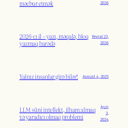
məcbur etmək
2026
2026-cı il – yazı, məqalə, bloq
Fevral 23,
yazmaq barədə
2026
Yalnız insanlar girə bilər!
Avqust 4, 2025
İyun
LLM süni intellekt, ilham almaq
3,
və yaradıcı olmaq problemi
2024