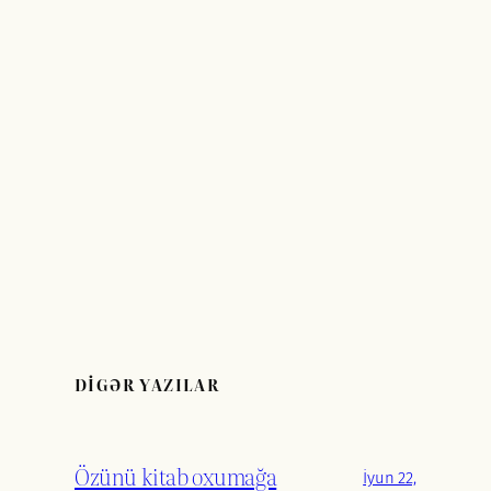
DİGƏR YAZILAR
Özünü kitab oxumağa
İyun 22,