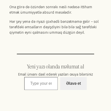
Ona görə də özündən sonrakı nəsli nədəsə ittiham
etmək ümumiyyətlə absurd məsələdir.
Hər şey yenə də riyazi çoxhədli bənzətməmə gəlir – sol
tərəfdəki əmsalların dəyişdiyini bilə bilə sağ tərəfdəki
qiymətin eyni qalmasını ummaq düzgün deyil.
Yeni yazı olanda məlumat al
Email ünvanı daxil edərək yazıları oxuya bilərsiniz
Type your email…
Əlavə et