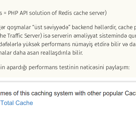
 = PHP API solution of Redis cache server)
igər qoşmalar “üst səviyyədə” backend həllərdir, cache 
che Traffic Server) isə serverin əməliyyat sistemində q
ən dəfələrlə yüksək performans nümayiş etdirə bilir və dah
nalar daha asan reallaşdırıla bilir.
n apardığı performans testinin nəticəsini paylaşım: