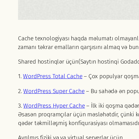
Cache texnologiyası haqda məlumatı olmayanlar
zamanı təkrar emalların qarşısını almaq və bun
Shared hostinqlər üçün(Saytın hostinqi Godaddy
1.
WordPress Total Cache
– Çox populyar qoşma.
2.
WordPress Super Cache
– Bu sahədə ən popul
3.
WordPress Hyper Cache
– İlk iki qoşma qədə
Əsasən proqramçılar üçün məsləhətdir, çünki ko
qədər təkmilləşmiş konfiqurasiyası olmamasıdı
Ayrılmış fiziki və ya virtual serverlər üçün