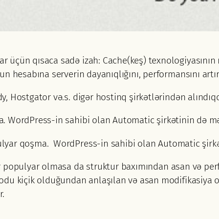
 üçün qısaca sadə izah: Cache(keş) texnologiyasının
un hesabına serverin dayanıqlığını, performansını art
, Hostgator və.s. digər hostinq şirkətlərindən alındıq
 WordPress-in sahibi olan Automatic şirkətinin də mə
yar qoşma. WordPress-in sahibi olan Automatic şirkə
r populyar olmasa da struktur baxımından asan və per
du kiçik olduğundan anlaşılan və asan modifikasiya olu
r.