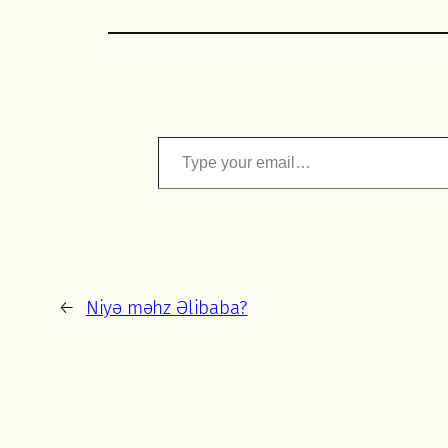
Type your email…
←
Niyə məhz Əlibaba?