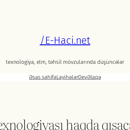
/E-Haci.net
texnologiya, elm, təhsil mövzularında düşüncələr
Əsas səhifə
Layihələr
Dev
Əlaqə
exnologiyası haqda qısac