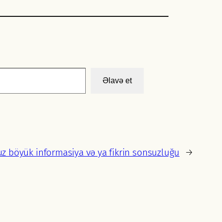
Əlavə et
z böyük informasiya və ya fikrin sonsuzluğu
→