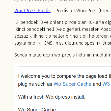
WordPress Predis
– Predis for WordPress(Predis
İlk bənddəki 3 və onlar tipində olan 10-larla d
İkinci bənddəki həll (və digərləri, məsələn Apa
sözsüz ki ikinci tip həllər birinci tipli həllərd
sayıla bilər ki, CMS-in strukturuna spesifik istis
Sonda maraq üçün wp-predis həllinin müəllifini