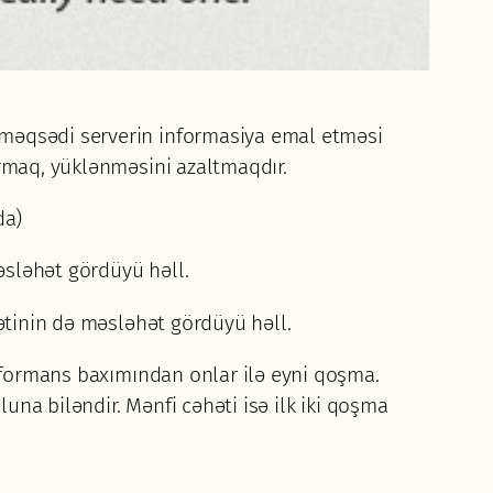
 məqsədi serverin informasiya emal etməsi
ırmaq, yüklənməsini azaltmaqdır.
da)
sləhət gördüyü həll.
tinin də məsləhət gördüyü həll.
formans baxımından onlar ilə eyni qoşma.
na biləndir. Mənfi cəhəti isə ilk iki qoşma